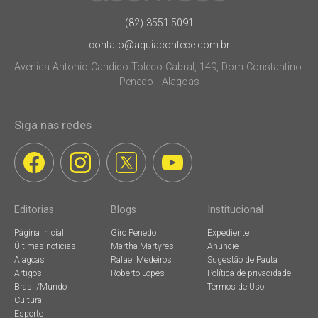
(82) 3551.5091
contato@aquiacontece.com.br
Avenida Antonio Candido Toledo Cabral, 149, Dom Constantino.
Penedo - Alagoas
Siga nas redes
Editorias
Blogs
Institucional
Página inicial
Giro Penedo
Expediente
Últimas notícias
Martha Martyres
Anuncie
Alagoas
Rafael Medeiros
Sugestão de Pauta
Artigos
Roberto Lopes
Política de privacidade
Brasil/Mundo
Termos de Uso
Cultura
Esporte