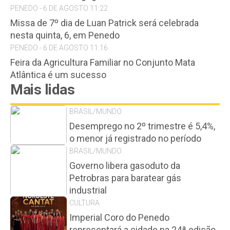
PENEDO - 6 DE AGOSTO 11:22
Missa de 7º dia de Luan Patrick será celebrada
nesta quinta, 6, em Penedo
PENEDO - 6 DE AGOSTO 11:16
Feira da Agricultura Familiar no Conjunto Mata
Atlântica é um sucesso
Mais lidas
BRASIL/MUNDO
Desemprego no 2º trimestre é 5,4%,
o menor já registrado no período
BRASIL/MUNDO
Governo libera gasoduto da
Petrobras para baratear gás
industrial
CULTURA
Imperial Coro do Penedo
representará a cidade na 24ª edição