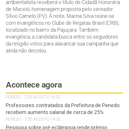
ambientalista receberá o título de Cidadã Honorária
de Maceió, homenagem proposta pelo vereador
Sílvio Camelo (PV). À noite, Marina Silva reúne-se
com evangélicos no Clube de Regatas Brasil (CRB),
localizado no bairro da Pajuçara. Também
evangélica, a candidata busca entre os seguidores
da religião votos para alavancar sua campanha que
ainda não decolou.
Acontece agora
PENEDO - 7 DE AGOSTO 16:02
Professores contratados da Prefeitura de Penedo
recebem aumento salarial de cerca de 25%
PENEDO - 7 DE AGOSTO 14:30
Pesquisa sobre pré-eclâmpsia rende prêmio