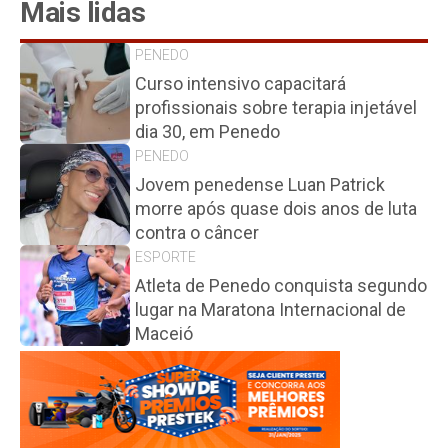
Mais lidas
PENEDO
Curso intensivo capacitará
profissionais sobre terapia injetável
dia 30, em Penedo
PENEDO
Jovem penedense Luan Patrick
morre após quase dois anos de luta
contra o câncer
ESPORTE
Atleta de Penedo conquista segundo
lugar na Maratona Internacional de
Maceió