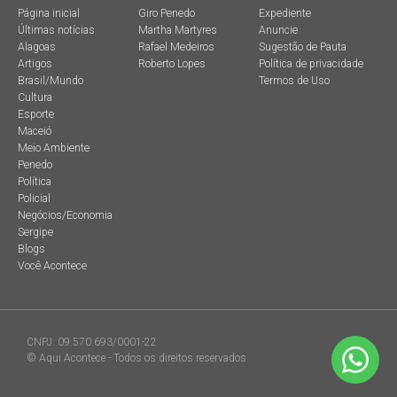
Página inicial
Giro Penedo
Expediente
Últimas notícias
Martha Martyres
Anuncie
Alagoas
Rafael Medeiros
Sugestão de Pauta
Artigos
Roberto Lopes
Política de privacidade
Brasil/Mundo
Termos de Uso
Cultura
Esporte
Maceió
Meio Ambiente
Penedo
Política
Policial
Negócios/Economia
Sergipe
Blogs
Você Acontece
CNPJ: 09.570.693/0001-22
© Aqui Acontece - Todos os direitos reservados