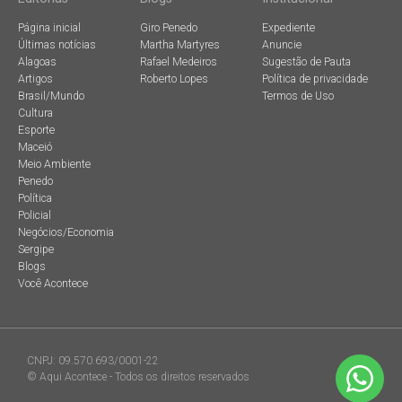
Página inicial
Giro Penedo
Expediente
Últimas notícias
Martha Martyres
Anuncie
Alagoas
Rafael Medeiros
Sugestão de Pauta
Artigos
Roberto Lopes
Política de privacidade
Brasil/Mundo
Termos de Uso
Cultura
Esporte
Maceió
Meio Ambiente
Penedo
Política
Policial
Negócios/Economia
Sergipe
Blogs
Você Acontece
CNPJ: 09.570.693/0001-22
© Aqui Acontece - Todos os direitos reservados