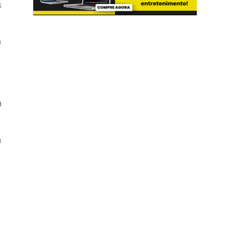
s
)
a
m