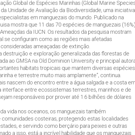
iação Global de Espécies Marinhas (Global Marine Specie
a Unidade de Avaliação da Biodiversidade, uma iniciativa
 especialistas em manguezais do mundo. Publicado na
squisa mostra que 11 das 70 espécies de manguezais (16%
s Ameaçdas da IUCN. Os resultados da pesquisa mostram
ral se configuram como as regiões mais afetadas
 consideradas ameaçadas de extinção.
 destruição e exploração generalizada das florestas de
ada ao GMSA na Old Dominion University e principal autor
rtantes habitats tropicais que mantem diversas espécies
arinha e terrestre muito mais amplamente”, continua.
is nascem do encontro entre a água salgada e a costa e
a interface entre ecossistemas terrestres, marinhos e de
ejam responsáveis por prover até 1.6 bilhões de dólares
o da vida nos oceanos, os manguezais também
comunidades costeiras, protegendo estas localidades
tades, e servindo como berçário para peixes e outras
ado a isso, está a incrível habilidade que os manguezais