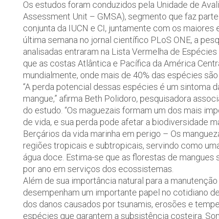
Os estudos foram conduzidos pela Unidade de Aval
Assessment Unit – GMSA), segmento que faz parte d
conjunta da IUCN e CI, juntamente com os maiores
última semana no jornal científico PLoS ONE, a pe
analisadas entraram na Lista Vermelha de Espécie
que as costas Atlântica e Pacífica da América Cent
mundialmente, onde mais de 40% das espécies são
“A perda potencial dessas espécies é um sintoma da
mangue,” afirma Beth Polidoro, pesquisadora associ
do estudo. “Os maguezais formam um dos mais impo
de vida, e sua perda pode afetar a biodiversidade m
Berçários da vida marinha em perigo – Os mangueza
regiões tropicais e subtropicais, servindo como um
água doce. Estima-se que as florestas de mangues s
por ano em serviços dos ecossistemas.
Além de sua importância natural para a manutençã
desempenham um importante papel no cotidiano de 
dos danos causados por tsunamis, erosões e tempes
espécies que garantem a subsistência costeira. Som