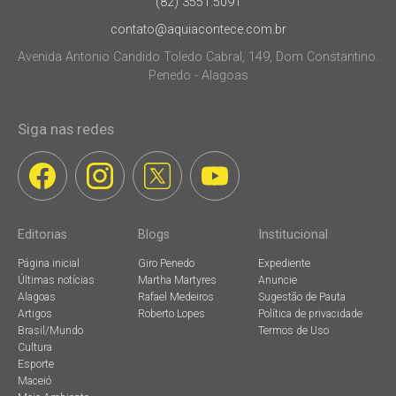
(82) 3551.5091
contato@aquiacontece.com.br
Avenida Antonio Candido Toledo Cabral, 149, Dom Constantino.
Penedo - Alagoas
Siga nas redes
Editorias
Blogs
Institucional
Página inicial
Giro Penedo
Expediente
Últimas notícias
Martha Martyres
Anuncie
Alagoas
Rafael Medeiros
Sugestão de Pauta
Artigos
Roberto Lopes
Política de privacidade
Brasil/Mundo
Termos de Uso
Cultura
Esporte
Maceió