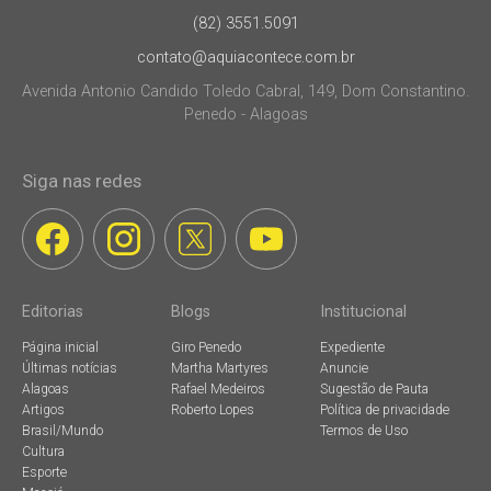
(82) 3551.5091
contato@aquiacontece.com.br
Avenida Antonio Candido Toledo Cabral, 149, Dom Constantino.
Penedo - Alagoas
Siga nas redes
Editorias
Blogs
Institucional
Página inicial
Giro Penedo
Expediente
Últimas notícias
Martha Martyres
Anuncie
Alagoas
Rafael Medeiros
Sugestão de Pauta
Artigos
Roberto Lopes
Política de privacidade
Brasil/Mundo
Termos de Uso
Cultura
Esporte