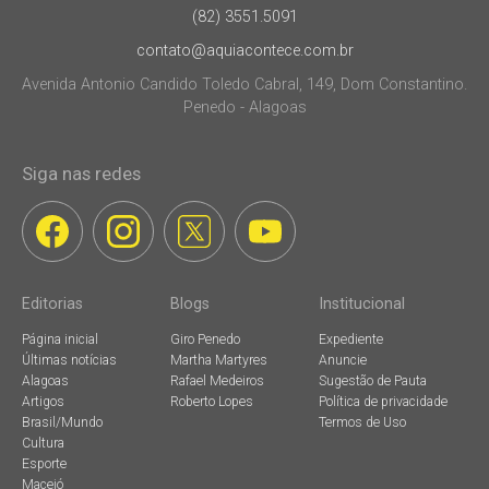
(82) 3551.5091
contato@aquiacontece.com.br
Avenida Antonio Candido Toledo Cabral, 149, Dom Constantino.
Penedo - Alagoas
Siga nas redes
Editorias
Blogs
Institucional
Página inicial
Giro Penedo
Expediente
Últimas notícias
Martha Martyres
Anuncie
Alagoas
Rafael Medeiros
Sugestão de Pauta
Artigos
Roberto Lopes
Política de privacidade
Brasil/Mundo
Termos de Uso
Cultura
Esporte
Maceió