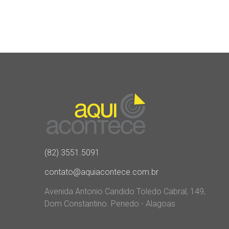
(82) 3551.5091
contato@aquiacontece.com.br
Avenida Antonio Candido Toledo Cabral, 149,
Dom Constantino. Penedo - Alagoas