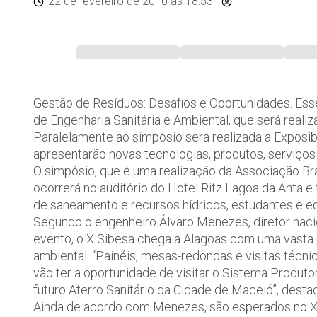
22 de fevereiro de 2010
às 18:53
Gestão de Resíduos: Desafios e Oportunidades. Esse
de Engenharia Sanitária e Ambiental, que será reali
Paralelamente ao simpósio será realizada a Exposib
apresentarão novas tecnologias, produtos, serviços
O simpósio, que é uma realização da Associação Bras
ocorrerá no auditório do Hotel Ritz Lagoa da Anta
de saneamento e recursos hídricos, estudantes e e
Segundo o engenheiro Álvaro Menezes, diretor nac
evento, o X Sibesa chega a Alagoas com uma vasta
ambiental. “Painéis, mesas-redondas e visitas téc
vão ter a oportunidade de visitar o Sistema Produt
futuro Aterro Sanitário da Cidade de Maceió”, desta
Ainda de acordo com Menezes, são esperados no X 