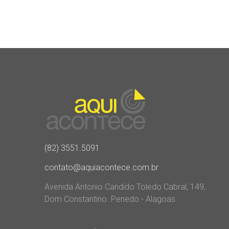
(82) 3551.5091
contato@aquiacontece.com.br
Avenida Antonio Candido Toledo Cabral, 149,
Dom Constantino. Penedo - Alagoas