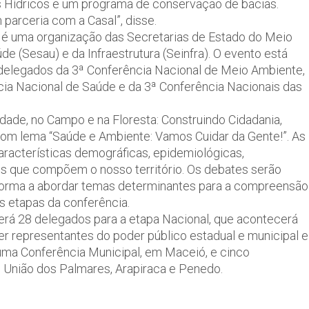
 Hídricos e um programa de conservação de bacias.
parceria com a Casal”, disse.
 é uma organização das Secretarias de Estado do Meio
e (Sesau) e da Infraestrutura (Seinfra). O evento está
elegados da 3ª Conferência Nacional de Meio Ambiente,
ia Nacional de Saúde e da 3ª Conferência Nacionais das
dade, no Campo e na Floresta: Construindo Cidadania,
 com lema “Saúde e Ambiente: Vamos Cuidar da Gente!”. As
aracterísticas demográficas, epidemiológicas,
is que compõem o nosso território. Os debates serão
e forma a abordar temas determinantes para a compreensão
es etapas da conferência.
erá 28 delegados para a etapa Nacional, que acontecerá
r representantes do poder público estadual e municipal e
uma Conferência Municipal, em Maceió, e cinco
, União dos Palmares, Arapiraca e Penedo.