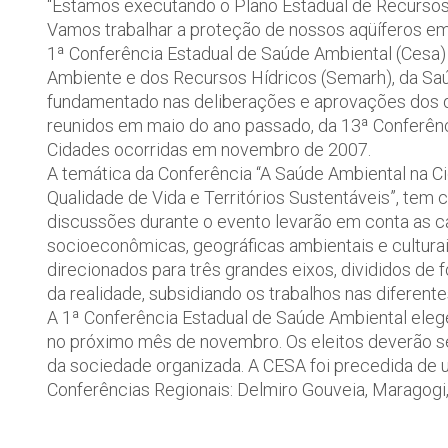
“Estamos executando o Plano Estadual de Recursos
Vamos trabalhar a proteção de nossos aqüíferos em 
1ª Conferência Estadual de Saúde Ambiental (Cesa)
Ambiente e dos Recursos Hídricos (Semarh), da Saúd
fundamentado nas deliberações e aprovações dos d
reunidos em maio do ano passado, da 13ª Conferênc
Cidades ocorridas em novembro de 2007.
A temática da Conferência “A Saúde Ambiental na Ci
Qualidade de Vida e Territórios Sustentáveis”, tem
discussões durante o evento levarão em conta as c
socioeconômicas, geográficas ambientais e cultura
direcionados para três grandes eixos, divididos d
da realidade, subsidiando os trabalhos nas diferent
A 1ª Conferência Estadual de Saúde Ambiental eleg
no próximo mês de novembro. Os eleitos deverão se
da sociedade organizada. A CESA foi precedida de 
Conferências Regionais: Delmiro Gouveia, Maragogi