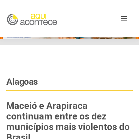
google-site-verification=EjSe5c8YipkwGd6E7NrnqocbcNz-
Xy8lpYSLnxw-AX8 google-site-verification:
googleb82de9a22cec23e8.html
Alagoas
Maceió e Arapiraca
continuam entre os dez
municípios mais violentos do
Brasil