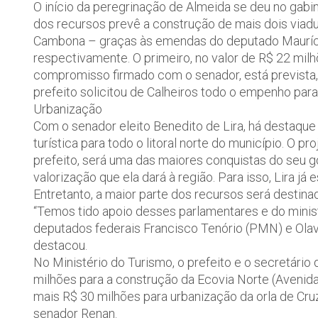
O início da peregrinação de Almeida se deu no gabin
dos recursos prevê a construção de mais dois viadut
Cambona – graças às emendas do deputado Maurício
respectivamente. O primeiro, no valor de R$ 22 mil
compromisso firmado com o senador, está prevista,
prefeito solicitou de Calheiros todo o empenho para
Urbanização
Com o senador eleito Benedito de Lira, há destaque 
turística para todo o litoral norte do município. O p
prefeito, será uma das maiores conquistas do seu 
valorização que ela dará à região. Para isso, Lira já
Entretanto, a maior parte dos recursos será destina
“Temos tido apoio desses parlamentares e do mini
deputados federais Francisco Tenório (PMN) e Olav
destacou.
No Ministério do Turismo, o prefeito e o secretário
milhões para a construção da Ecovia Norte (Avenida
mais R$ 30 milhões para urbanização da orla de Cru
senador Renan.