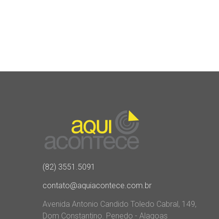
(82) 3551.5091
contato@aquiacontece.com.br
Avenida Antonio Candido Toledo Cabral, 149,
Dom Constantino. Penedo - Alagoas