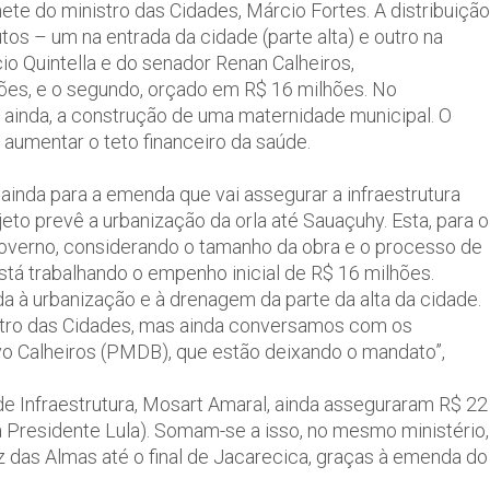
ete do ministro das Cidades, Márcio Fortes. A distribuição
os – um na entrada da cidade (parte alta) e outro na
 Quintella e do senador Renan Calheiros,
hões, e o segundo, orçado em R$ 16 milhões. No
 ainda, a construção de uma maternidade municipal. O
 aumentar o teto financeiro da saúde.
ainda para a emenda que vai assegurar a infraestrutura
rojeto prevê a urbanização da orla até Sauaçuhy. Esta, para o
governo, considerando o tamanho da obra e o processo de
 está trabalhando o empenho inicial de R$ 16 milhões.
da à urbanização e à drenagem da parte da alta da cidade.
stro das Cidades, mas ainda conversamos com os
o Calheiros (PMDB), que estão deixando o mandato”,
 de Infraestrutura, Mosart Amaral, ainda asseguraram R$ 22
 Presidente Lula). Somam-se a isso, no mesmo ministério,
z das Almas até o final de Jacarecica, graças à emenda do