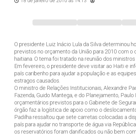
18 de janeiro de 2010
às 14:13
O presidente Luiz Inácio Lula da Silva determinou 
previstos no orçamento da União para 2010 com o o
haitiana. O tema foi tratado na reunião dos ministro
Em fevereiro, o presidente deve visitar ao Haiti e 
país caribenho para ajudar a população e as equip
estragos causados.
O ministro de Relações Institucionais, Alexandre Padi
Fazenda, Guido Mantega, e do Planejamento, Paulo
orçamentários previstos para o Gabinete de Seguran
órgão faz a logística de apoio como o deslocamento
Padilha ressaltou que sete carretas colocadas a d
país para ajudar no transporte de água via Repúblic
os reservatórios foram danificados ou não bem como 