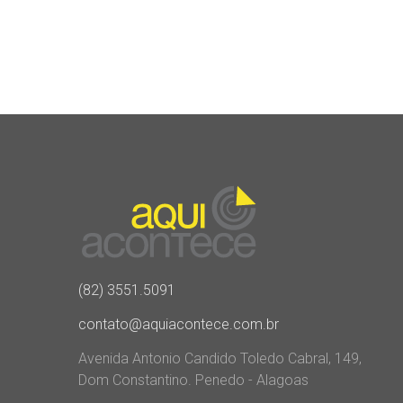
(82) 3551.5091
contato@aquiacontece.com.br
Avenida Antonio Candido Toledo Cabral, 149,
Dom Constantino. Penedo - Alagoas