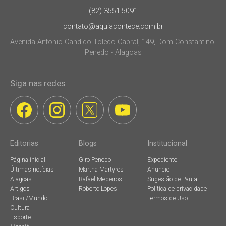
(82) 3551.5091
contato@aquiacontece.com.br
Avenida Antonio Candido Toledo Cabral, 149, Dom Constantino.
Penedo - Alagoas
Siga nas redes
Editorias
Blogs
Institucional
Página inicial
Giro Penedo
Expediente
Últimas notícias
Martha Martyres
Anuncie
Alagoas
Rafael Medeiros
Sugestão de Pauta
Artigos
Roberto Lopes
Política de privacidade
Brasil/Mundo
Termos de Uso
Cultura
Esporte