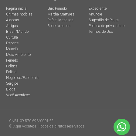
Página inicial
Giro Penedo
Expediente
Últimas notícias
Martha Martyres
Anuncie
Alagoas
Rafael Medeiros
Sugestão de Pauta
Artigos
Roberto Lopes
Política de privacidade
Brasil/Mundo
Termos de Uso
Cultura
Esporte
Maceió
Meio Ambiente
Penedo
Política
Policial
Negócios/Economia
Sergipe
Blogs
Você Acontece
CNPJ: 09.570.693/0001-22
© Aqui Acontece - Todos os direitos reservados