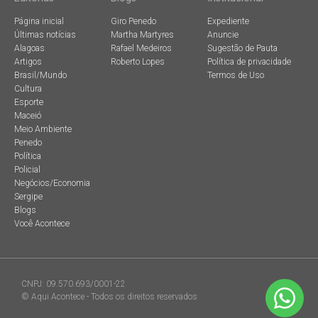
Página inicial
Giro Penedo
Expediente
Últimas notícias
Martha Martyres
Anuncie
Alagoas
Rafael Medeiros
Sugestão de Pauta
Artigos
Roberto Lopes
Política de privacidade
Brasil/Mundo
Termos de Uso
Cultura
Esporte
Maceió
Meio Ambiente
Penedo
Política
Policial
Negócios/Economia
Sergipe
Blogs
Você Acontece
CNPJ: 09.570.693/0001-22
© Aqui Acontece - Todos os direitos reservados