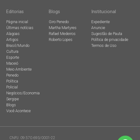
Editorias
Blogs
Institucional
Página inicial
Giro Penedo
Expediente
Últimas notícias
Martha Martyres
Anuncie
Alagoas
Rafael Medeiros
Sugestão de Pauta
Artigos
Roberto Lopes
Política de privacidade
Brasil/Mundo
Termos de Uso
Cultura
Esporte
Maceió
Meio Ambiente
Penedo
Política
Policial
Negócios/Economia
Sergipe
Blogs
Você Acontece
CNPJ: 09.570.693/0001-22