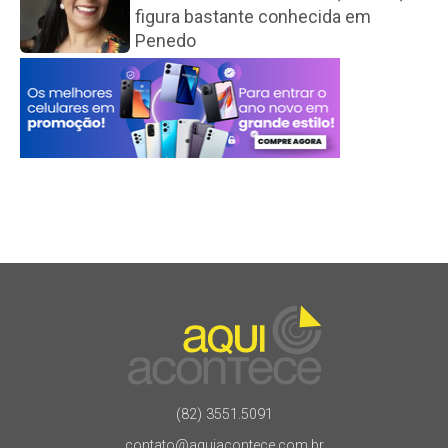
figura bastante conhecida em
Penedo
(82) 3551.5091
contato@aquiacontece.com.br