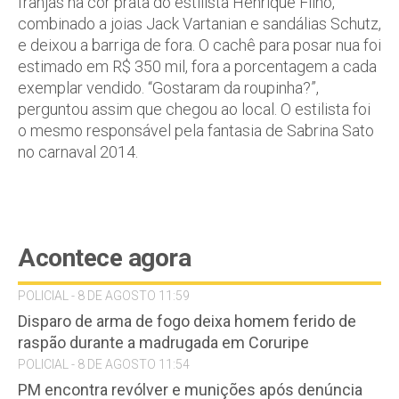
franjas na cor prata do estilista Henrique Filho,
combinado a joias Jack Vartanian e sandálias Schutz,
e deixou a barriga de fora. O cachê para posar nua foi
estimado em R$ 350 mil, fora a porcentagem a cada
exemplar vendido. “Gostaram da roupinha?”,
perguntou assim que chegou ao local. O estilista foi
o mesmo responsável pela fantasia de Sabrina Sato
no carnaval 2014.
Acontece agora
POLICIAL - 8 DE AGOSTO 11:59
Disparo de arma de fogo deixa homem ferido de
raspão durante a madrugada em Coruripe
POLICIAL - 8 DE AGOSTO 11:54
PM encontra revólver e munições após denúncia