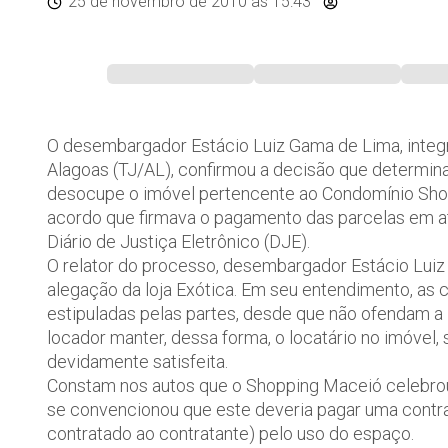
25 de novembro de 2010
às 15:43
O desembargador Estácio Luiz Gama de Lima, integr
Alagoas (TJ/AL), confirmou a decisão que determin
desocupe o imóvel pertencente ao Condomínio Sho
acordo que firmava o pagamento das parcelas em at
Diário de Justiça Eletrônico (DJE).
O relator do processo, desembargador Estácio Luiz
alegação da loja Exótica. Em seu entendimento, as
estipuladas pelas partes, desde que não ofendam a 
locador manter, dessa forma, o locatário no imóvel
devidamente satisfeita.
Constam nos autos que o Shopping Maceió celebrou 
se convencionou que este deveria pagar uma contra
contratado ao contratante) pelo uso do espaço.