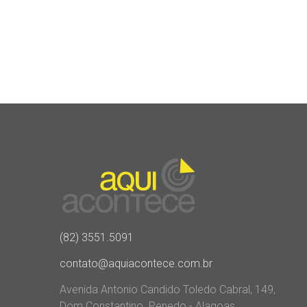
(82) 3551.5091
contato@aquiacontece.com.br
Avenida Antonio Candido Toledo Cabral, 149,
Dom Constantino. Penedo - Alagoas