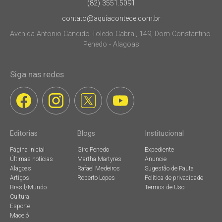
(82) 3551.5091
contato@aquiacontece.com.br
Avenida Antonio Candido Toledo Cabral, 149, Dom Constantino.
Penedo - Alagoas
Siga nas redes
Editorias
Blogs
Institucional
Página inicial
Giro Penedo
Expediente
Últimas notícias
Martha Martyres
Anuncie
Alagoas
Rafael Medeiros
Sugestão de Pauta
Artigos
Roberto Lopes
Política de privacidade
Brasil/Mundo
Termos de Uso
Cultura
Esporte
Maceió