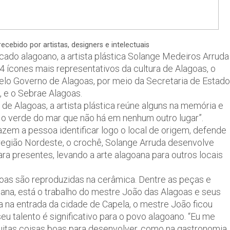
ecebido por artistas, designers e intelectuais
do alagoano, a artista plástica Solange Medeiros Arruda
 ícones mais representativos da cultura de Alagoas, o
 pelo Governo de Alagoas, por meio da Secretaria de Estado
 e o Sebrae Alagoas.
de Alagoas, a artista plástica reúne alguns na memória e
ol, o verde do mar que não há em nenhum outro lugar”.
em a pessoa identificar logo o local de origem, defende
 região Nordeste, o crochê, Solange Arruda desenvolve
ra presentes, levando a arte alagoana para outros locais
goas são reproduzidas na cerâmica. Dentre as peças e
oana, está o trabalho do mestre João das Alagoas e seus
ca na entrada da cidade de Capela, o mestre João ficou
eu talento é significativo para o povo alagoano. “Eu me
muitas coisas boas para desenvolver, como na gastronomia