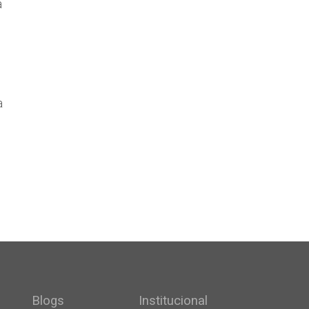
a
e
a
Blogs
Institucional