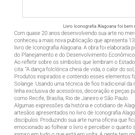
Livro Iconografia Alagoana foi bem r
Com quase 20 anos desenvolvendo sua arte no merca
conheceu a mais nova publicação que apresenta 134
livro de Iconografia Alagoana. A obra foi elaborada
do Planejamento e do Desenvolvimento Econômico,
Ao refletir sobre os símbolos que lembram o Estado 
cita: “A dança folclórica cheia de vida, o calor do s
Produtos inspirados e contendo esses elementos faz
Solange. Usando uma técnica de fios tradicional da
linha exclusiva de acessórios, decoração e peças pa
como Recife, Brasília, Rio de Janeiro e São Paulo.
Algumas expressões da história e cotidiano de Ala
artesãos apresentados no livro de Iconografia Alag
discípulos. Produzindo sua arte numa oficina que fi
emocionado ao folhear o livro e perceber o quanto s
inspiro em tudo o que está em volta. A gente tem 