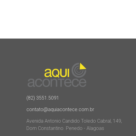
(82) 3551.5091
contato@aquiacontece.com.br
Avenida Antonio Candido Toledo Cabral, 149,
Dom Constantino. Penedo - Alagoas