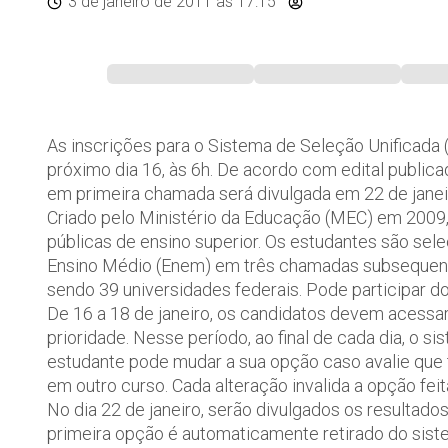
3 de janeiro de 2011
às 17:15
As inscrições para o Sistema de Seleção Unificad
próximo dia 16, às 6h. De acordo com edital publicad
em primeira chamada será divulgada em 22 de janeir
Criado pelo Ministério da Educação (MEC) em 2009, 
públicas de ensino superior. Os estudantes são sel
Ensino Médio (Enem) em três chamadas subsequente
sendo 39 universidades federais. Pode participar 
De 16 a 18 de janeiro, os candidatos devem acessar
prioridade. Nesse período, ao final de cada dia, o s
estudante pode mudar a sua opção caso avalie que 
em outro curso. Cada alteração invalida a opção fei
No dia 22 de janeiro, serão divulgados os resultad
primeira opção é automaticamente retirado do sistem