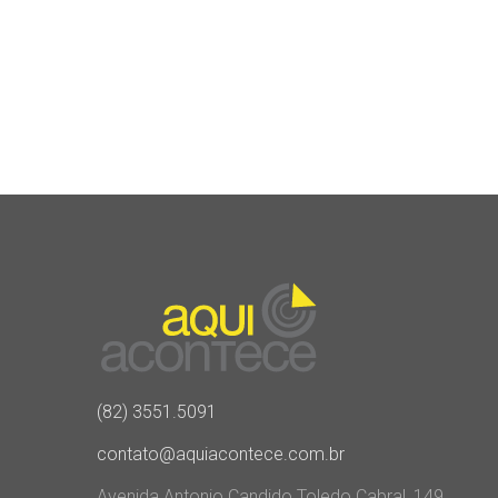
(82) 3551.5091
contato@aquiacontece.com.br
Avenida Antonio Candido Toledo Cabral, 149,