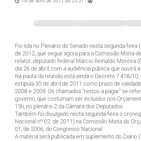
18 de abril de 2011
às 23:31
Foi lida no Plenário do Senado nesta segunda-feira 
de 2012, que segue agora para a Comissão Mista de
relator, deputado federal Márcio Reinaldo Moreira 
dia 26 de abril, com a audiência pública que ouvirá 
Na pauta da reunião está ainda o Decreto 7.418/10, e
estipula 30 de abril de 2011 como prazo de validade
2008 e 2009. Os chamados “restos a pagar” se ref
governo, que costumam ser incluídos nos Orçament
15h, no plenário 2 da Câmara dos Deputados.
Também foi divulgado nesta segunda-feira o crono
Nacional nº 02, de 2011) na Comissão Mista do Orça
01, de 2006, do Congresso Nacional.
A matéria será publicada em suplemento do Diário Of