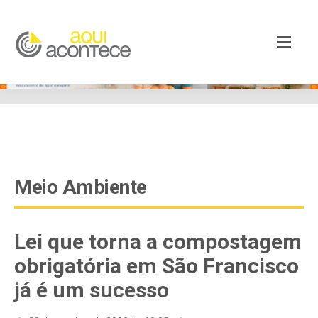
google-site-verification=EjSe5c8YipkwGd6E7NrnqocbcNz-
Xy8lpYSLnxw-AX8 google-site-verification:
googleb82de9a22cec23e8.html
Meio Ambiente
Lei que torna a compostagem
obrigatória em São Francisco
já é um sucesso