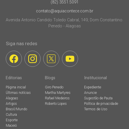
(82) 3551.5091
contato@aquiacontece.com.br
Avenida Antonio Candido Toledo Cabral, 149, Dom Constantino.
Penedo - Alagoas
Siga nas redes
Editorias
Blogs
Institucional
Página inicial
Giro Penedo
Expediente
Últimas notícias
Martha Martyres
Anuncie
Alagoas
Rafael Medeiros
Sugestão de Pauta
Artigos
Roberto Lopes
Política de privacidade
Brasil/Mundo
Termos de Uso
Cultura
Esporte
Maceió