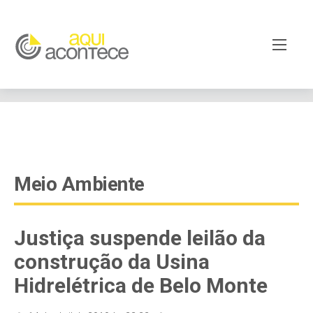
google-site-verification=EjSe5c8YipkwGd6E7NrnqocbcNz-
Xy8lpYSLnxw-AX8 google-site-verification:
googleb82de9a22cec23e8.html
Meio Ambiente
Justiça suspende leilão da
construção da Usina
Hidrelétrica de Belo Monte