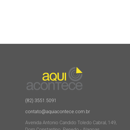
(82) 3551.5091
contato@aquiacontece.com.br
Avenida Antonio Candido Toledo Cabral, 149,
Dom Constantino. Penedo - Alagoas