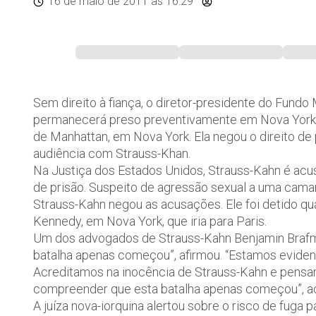
16 de maio de 2011
às 16:29
Sem direito à fiança, o diretor-presidente do Fundo
permanecerá preso preventivamente em Nova York. A
de Manhattan, em Nova York. Ela negou o direito de
audiência com Strauss-Khan.
Na Justiça dos Estados Unidos, Strauss-Kahn é ac
de prisão. Suspeito de agressão sexual a uma camar
Strauss-Kahn negou as acusações. Ele foi detido qua
Kennedy, em Nova York, que iria para Paris.
Um dos advogados de Strauss-Kahn Benjamin Brafman 
batalha apenas começou”, afirmou. “Estamos eviden
Acreditamos na inocência de Strauss-Kahn e pensam
compreender que esta batalha apenas começou”, a
A juíza nova-iorquina alertou sobre o risco de fuga 