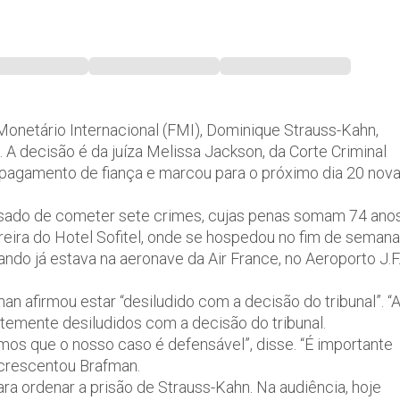
 Monetário Internacional (FMI), Dominique Strauss-Kahn,
 decisão é da juíza Melissa Jackson, da Corte Criminal
 pagamento de fiança e marcou para o próximo dia 20 nov
usado de cometer sete crimes, cujas penas somam 74 ano
eira do Hotel Sofitel, onde se hospedou no fim de semana
ndo já estava na aeronave da Air France, no Aeroporto J.F
afirmou estar “desiludido com a decisão do tribunal”. “
temente desiludidos com a decisão do tribunal.
os que o nosso caso é defensável”, disse. “É importante
crescentou Brafman.
para ordenar a prisão de Strauss-Kahn. Na audiência, hoje