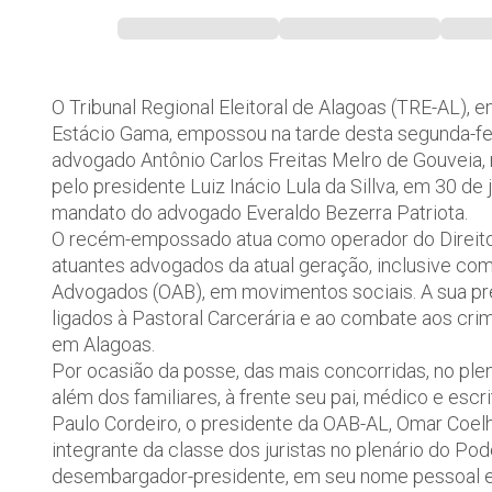
O Tribunal Regional Eleitoral de Alagoas (TRE-AL),
Estácio Gama, empossou na tarde desta segunda-feira
advogado Antônio Carlos Freitas Melro de Gouveia
pelo presidente Luiz Inácio Lula da Sillva, em 30 de
mandato do advogado Everaldo Bezerra Patriota.
O recém-empossado atua como operador do Direito
atuantes advogados da atual geração, inclusive co
Advogados (OAB), em movimentos sociais. A sua pr
ligados à Pastoral Carcerária e ao combate aos cr
em Alagoas.
Por ocasião da posse, das mais concorridas, no plená
além dos familiares, à frente seu pai, médico e escri
Paulo Cordeiro, o presidente da OAB-AL, Omar Coel
integrante da classe dos juristas no plenário do Pod
desembargador-presidente, em seu nome pessoal e 