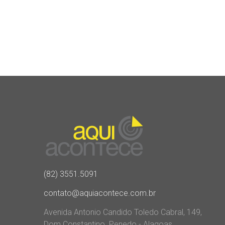
(82) 3551.5091
contato@aquiacontece.com.br
Avenida Antonio Candido Toledo Cabral, 149,
Dom Constantino. Penedo - Alagoas