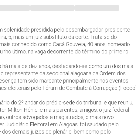
 em solenidade presidida pelo desembargador-presidente
, 5, mais um juiz substituto da corte. Trata-se do
, mais conhecido como Cacá Gouveia, 40 anos, nomeado
 junho útimo, na vaga decorrente do término do primeiro
 há mais de dez anos, destacando-se como um dos mais
mo representante da seccional alagoana da Ordem dos
esença tem sido marcante principalmente nos eventos
imes eleitorais pelo Fórum de Combate à Corrupção (Focco
rio do 2º andar do prédio-sede do trirbunal e que reuniu,
tor Milton Hênio, e mais parentes, amigos, o juiz federal
ho, outros advogados e magistrados, o mais novo
er Judiciário Eleitoral em Alagoas, foi saudado pelo
dos demais juizes do plenário, bem como pelo