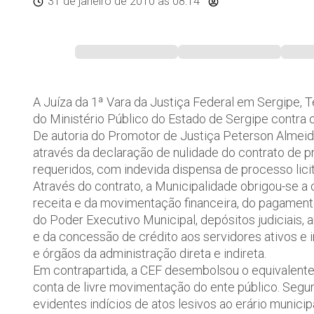
31 de janeiro de 2010
às 08:14
A Juíza da 1ª Vara da Justiça Federal em Sergipe, T
do Ministério Público do Estado de Sergipe contra 
De autoria do Promotor de Justiça Peterson Almeid
através da declaração de nulidade do contrato de p
requeridos, com indevida dispensa de processo licit
Através do contrato, a Municipalidade obrigou-se a
receita e da movimentação financeira, do pagamen
do Poder Executivo Municipal, depósitos judiciais,
e da concessão de crédito aos servidores ativos e in
e órgãos da administração direta e indireta.
Em contrapartida, a CEF desembolsou o equivalente
conta de livre movimentação do ente público. Segu
evidentes indícios de atos lesivos ao erário municip