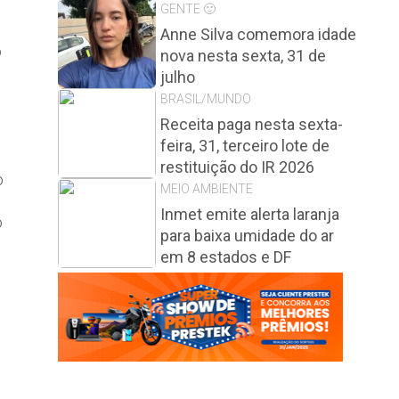
GENTE 🙂
Anne Silva comemora idade
o
nova nesta sexta, 31 de
julho
BRASIL/MUNDO
Receita paga nesta sexta-
feira, 31, terceiro lote de
o
restituição do IR 2026
o
MEIO AMBIENTE
Inmet emite alerta laranja
o
para baixa umidade do ar
em 8 estados e DF