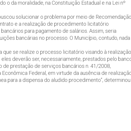
o o da moralidade, na Constituição Estadual e na Lei nº
a buscou solucionar o problema por meio de Recomendaçã
ntrato e a realização de procedimento licitatório
bancários para pagamento de salários. Assim, seria
tituições bancárias no processo. O Município, contudo, nada
a que se realize o processo licitatório visando à realizaçã
á, eles deverão ser, necessariamente, prestados pelo banc
to de prestação de serviços bancários n. 41/2008,
a Econômica Federal, em virtude da ausência de realizaçã
ônea para a dispensa do aludido procedimento”, determinou