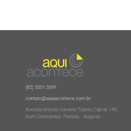
(82) 3551.5091
contato@aquiacontece.com.br
Avenida Antonio Candido Toledo Cabral, 149,
Dom Constantino. Penedo - Alagoas