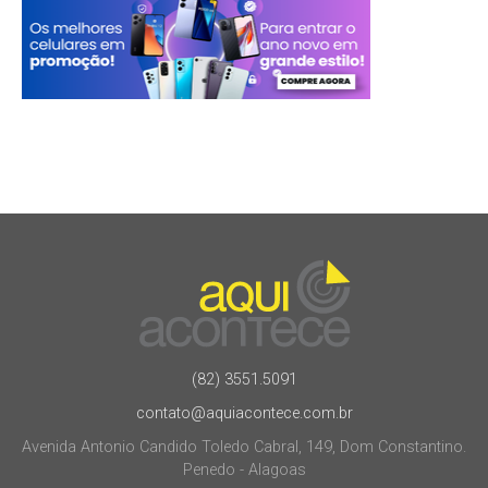
(82) 3551.5091
contato@aquiacontece.com.br
Avenida Antonio Candido Toledo Cabral, 149, Dom Constantino.
Penedo - Alagoas