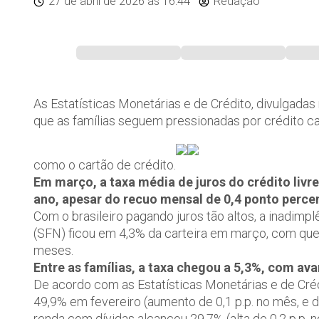
27 de abril de 2026
às 16:44
Redação
As Estatísticas Monetárias e de Crédito, divulgadas
que as famílias seguem pressionadas por crédito c
como o cartão de crédito.
Em março, a taxa média de juros do crédito livr
ano, apesar do recuo mensal de 0,4 ponto percen
Com o brasileiro pagando juros tão altos, a inadimpl
(SFN) ficou em 4,3% da carteira em março, com qued
meses.
Entre as famílias, a taxa chegou a 5,3%, com ava
De acordo com as Estatísticas Monetárias e de Crédi
49,9% em fevereiro (aumento de 0,1 p.p. no mês, e
renda com dívidas alcançou 29,7% (alta de 0,2 p.p. 