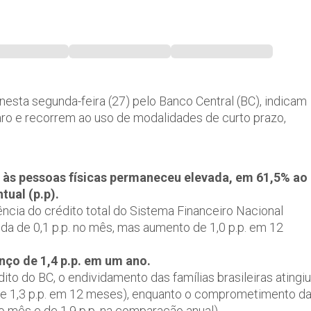
 nesta segunda-feira (27) pelo Banco Central (BC), indicam
aro e recorrem ao uso de modalidades de curto prazo,
e às pessoas físicas permaneceu elevada, em 61,5% ao
tual (p.p).
ência do crédito total do Sistema Financeiro Nacional
a de 0,1 p.p. no mês, mas aumento de 1,0 p.p. em 12
nço de 1,4 p.p. em um ano.
to do BC, o endividamento das famílias brasileiras atingiu
 de 1,3 p.p. em 12 meses), enquanto o comprometimento d
no mês e de 1,9 p.p. na comparação anual).