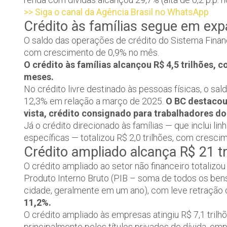
>> Siga o canal da Agência Brasil no WhatsApp
Crédito às famílias segue em ex
O saldo das operações de crédito do Sistema Finan
com crescimento de 0,9% no mês.
O crédito às famílias alcançou R$ 4,5 trilhões,
meses.
No crédito livre destinado às pessoas físicas, o sa
12,3% em relação a março de 2025.
O BC destacou
vista, crédito consignado para trabalhadores do
Já o crédito direcionado às famílias — que inclui l
específicas — totalizou R$ 2,0 trilhões, com cres
Crédito ampliado alcança R$ 21 tr
O crédito ampliado ao setor não financeiro totalizo
Produto Interno Bruto (PIB – soma de todos os bens
cidade, geralmente em um ano), com leve retração
11,2%.
O crédito ampliado às empresas atingiu R$ 7,1 tril
principalmente pelos títulos privados de dívida, e