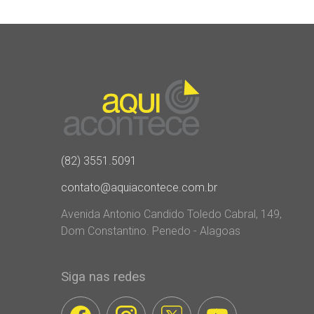
(82) 3551.5091
contato@aquiacontece.com.br
Avenida Antonio Candido Toledo Cabral, 149,
Dom Constantino. Penedo - Alagoas
Siga nas redes