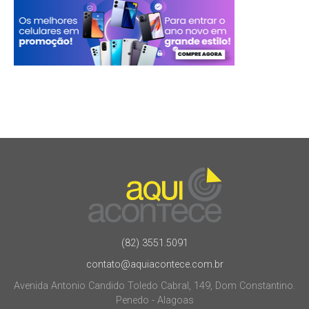
(82) 3551.5091
contato@aquiacontece.com.br
Avenida Antonio Candido Toledo Cabral, 149, Dom Constantino.
Penedo - Alagoas