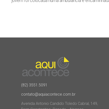
jovem foi colocada numa ambulância e encaminhada 
(82) 3551.5091
contato@aquiacontece.com.br
Avenida Antonio Candido Toledo Cabral, 149,