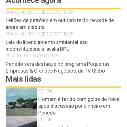
Acontece agora
BRASIL/MUNDO - 6 DE AGOSTO 21:37
Leilões de petróleo em outubro terão recorde de
áreas em disputa
BRASIL/MUNDO - 6 DE AGOSTO 19:35
Leis do licenciamento ambiental são
inconstitucionais, avalia DPU
PENEDO - 6 DE AGOSTO 16:32
Penedo será destaque no programa Pequenas
Empresas & Grandes Negócios, da TV Globo
Mais lidas
POLICIAL
Homem é ferido com golpe de foice
após discussão por dinheiro em
Penedo
POLICIAL