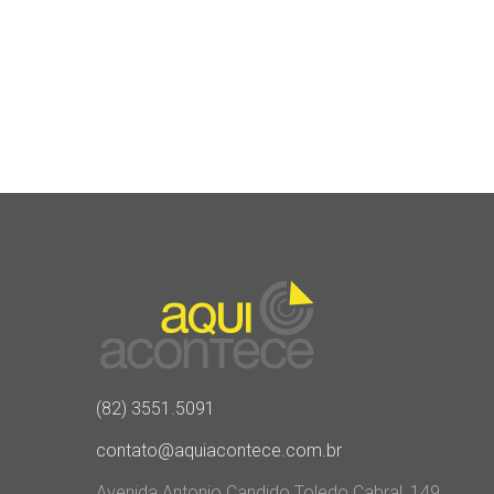
(82) 3551.5091
contato@aquiacontece.com.br
Avenida Antonio Candido Toledo Cabral, 149,