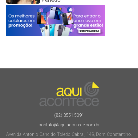
(82) 3551.5091
contato@aquiacontece.com.br
Avenida Antonio Candido Toledo Cabral, 149, Dom Constantino.