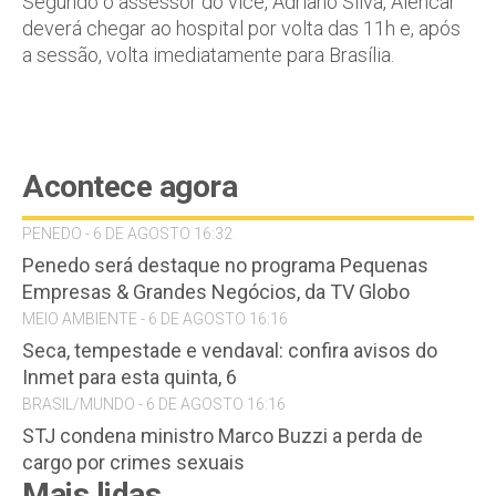
Segundo o assessor do vice, Adriano Silva, Alencar
deverá chegar ao hospital por volta das 11h e, após
a sessão, volta imediatamente para Brasília.
Acontece agora
PENEDO - 6 DE AGOSTO 16:32
Penedo será destaque no programa Pequenas
Empresas & Grandes Negócios, da TV Globo
MEIO AMBIENTE - 6 DE AGOSTO 16:16
Seca, tempestade e vendaval: confira avisos do
Inmet para esta quinta, 6
BRASIL/MUNDO - 6 DE AGOSTO 16:16
STJ condena ministro Marco Buzzi a perda de
cargo por crimes sexuais
Mais lidas