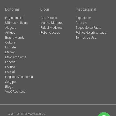
Editorias
Blogs
Institucional
Página inicial
Giro Penedo
Expediente
Últimas notícias
Martha Martyres
Anuncie
Alagoas
Rafael Medeiros
Sugestão de Pauta
Artigos
Roberto Lopes
Política de privacidade
Brasil/Mundo
Termos de Uso
Cultura
Esporte
Maceió
Meio Ambiente
Penedo
Política
Policial
Negócios/Economia
Sergipe
Blogs
Você Acontece
CNPJ: 09.570.693/0001-22