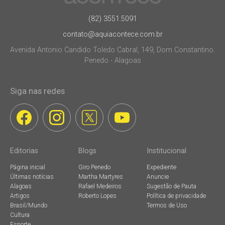
(82) 3551.5091
contato@aquiacontece.com.br
Avenida Antonio Candido Toledo Cabral, 149, Dom Constantino.
Penedo - Alagoas
Siga nas redes
Editorias
Blogs
Institucional
Página inicial
Giro Penedo
Expediente
Últimas notícias
Martha Martyres
Anuncie
Alagoas
Rafael Medeiros
Sugestão de Pauta
Artigos
Roberto Lopes
Política de privacidade
Brasil/Mundo
Termos de Uso
Cultura
Esporte