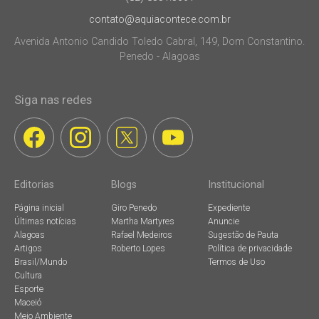
contato@aquiacontece.com.br
Avenida Antonio Candido Toledo Cabral, 149, Dom Constantino.
Penedo - Alagoas
Siga nas redes
Editorias
Blogs
Institucional
Página inicial
Giro Penedo
Expediente
Últimas notícias
Martha Martyres
Anuncie
Alagoas
Rafael Medeiros
Sugestão de Pauta
Artigos
Roberto Lopes
Política de privacidade
Brasil/Mundo
Termos de Uso
Cultura
Esporte
Maceió
Meio Ambiente