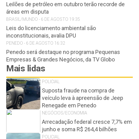
Leilões de petróleo em outubro terão recorde de
áreas em disputa
BRASIL/MUNDO - 6 DE AGOSTO 19:35
Leis do licenciamento ambiental são
inconstitucionais, avalia DPU
PENEDO - 6 DE AGOSTO 16:32
Penedo será destaque no programa Pequenas
Empresas & Grandes Negócios, da TV Globo
Mais lidas
POLICIAL
Suposta fraude na compra de
veículo leva à apreensão de Jeep
Renegade em Penedo
NEGÓCIOS/ECONOMIA
Arrecadação federal cresce 7,7% em
junho e soma R$ 264,4 bilhões
POLICIAL