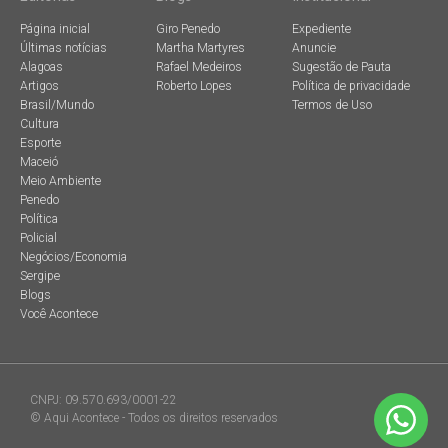
Página inicial
Giro Penedo
Expediente
Últimas notícias
Martha Martyres
Anuncie
Alagoas
Rafael Medeiros
Sugestão de Pauta
Artigos
Roberto Lopes
Política de privacidade
Brasil/Mundo
Termos de Uso
Cultura
Esporte
Maceió
Meio Ambiente
Penedo
Política
Policial
Negócios/Economia
Sergipe
Blogs
Você Acontece
CNPJ: 09.570.693/0001-22
© Aqui Acontece - Todos os direitos reservados