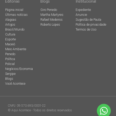
Editorias
Blogs
Institucional
Página inicial
Giro Penedo
Expediente
Últimas notícias
Martha Martyres
Anuncie
Alagoas
Rafael Medeiros
Sugestão de Pauta
Artigos
Roberto Lopes
Política de privacidade
Brasil/Mundo
Termos de Uso
Cultura
Esporte
Maceió
Meio Ambiente
Penedo
Política
Policial
Negócios/Economia
Sergipe
Blogs
Você Acontece
CNPJ: 09.570.693/0001-22
© Aqui Acontece - Todos os direitos reservados