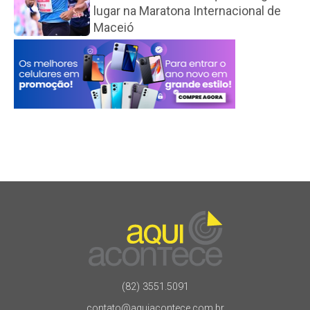
lugar na Maratona Internacional de
Maceió
(82) 3551.5091
contato@aquiacontece.com.br