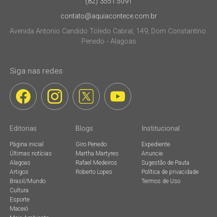
(82) 3551.5091
contato@aquiacontece.com.br
Avenida Antonio Candido Toledo Cabral, 149, Dom Constantino.
Penedo - Alagoas
Siga nas redes
Editorias
Blogs
Institucional
Página inicial
Giro Penedo
Expediente
Últimas notícias
Martha Martyres
Anuncie
Alagoas
Rafael Medeiros
Sugestão de Pauta
Artigos
Roberto Lopes
Política de privacidade
Brasil/Mundo
Termos de Uso
Cultura
Esporte
Maceió