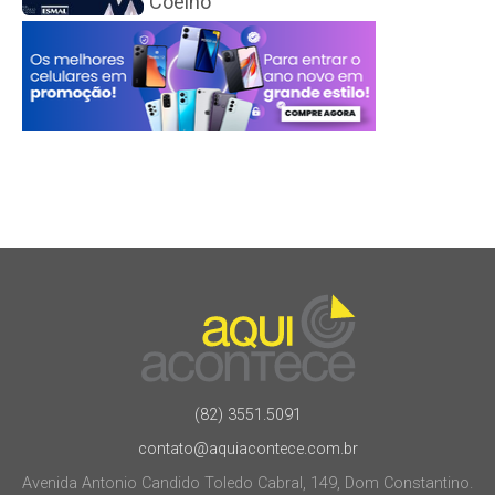
Coêlho
(82) 3551.5091
contato@aquiacontece.com.br
Avenida Antonio Candido Toledo Cabral, 149, Dom Constantino.