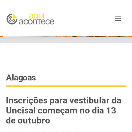
google-site-verification=EjSe5c8YipkwGd6E7NrnqocbcNz-
Xy8lpYSLnxw-AX8 google-site-verification:
googleb82de9a22cec23e8.html
Alagoas
Inscrições para vestibular da
Uncisal começam no dia 13
de outubro