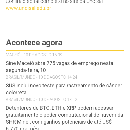
Confira o edital completo no site da Uncisal –
www.uncisal.edu.br
Acontece agora
MACEIÓ - 10 DE AGOSTO 15:39
Sine Maceió abre 775 vagas de emprego nesta
segunda-feira, 10
BRASIL/MUNDO - 10 DE AGOSTO 14:24
SUS inclui novo teste para rastreamento de câncer
colorretal
BRASIL/MUNDO - 10 DE AGOSTO 13:12
Detentores de BTC, ETH e XRP podem acessar
gratuitamente o poder computacional de nuvem da
SHR Miner, com ganhos potenciais de até US$
6.770 por mês