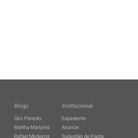
Blogs
Institucional
Giro Penedo
Expediente
Martha Martyres
Anuncie
Rafael Medeiros
Sugestão de Pauta