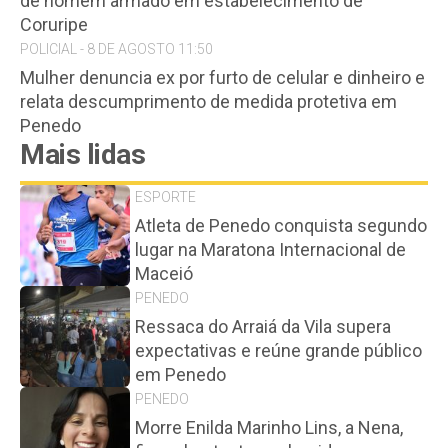
de homem armado em estabelecimento de
Coruripe
POLICIAL - 8 DE AGOSTO 11:50
Mulher denuncia ex por furto de celular e dinheiro e
relata descumprimento de medida protetiva em
Penedo
Mais lidas
ESPORTE
Atleta de Penedo conquista segundo
lugar na Maratona Internacional de
Maceió
PENEDO
Ressaca do Arraiá da Vila supera
expectativas e reúne grande público
em Penedo
PENEDO
Morre Enilda Marinho Lins, a Nena,