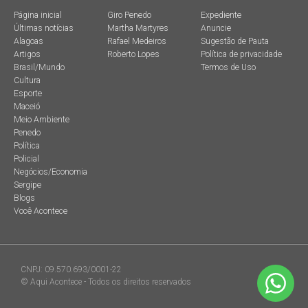
Página inicial
Giro Penedo
Expediente
Últimas notícias
Martha Martyres
Anuncie
Alagoas
Rafael Medeiros
Sugestão de Pauta
Artigos
Roberto Lopes
Política de privacidade
Brasil/Mundo
Termos de Uso
Cultura
Esporte
Maceió
Meio Ambiente
Penedo
Política
Policial
Negócios/Economia
Sergipe
Blogs
Você Acontece
CNPJ: 09.570.693/0001-22
© Aqui Acontece - Todos os direitos reservados